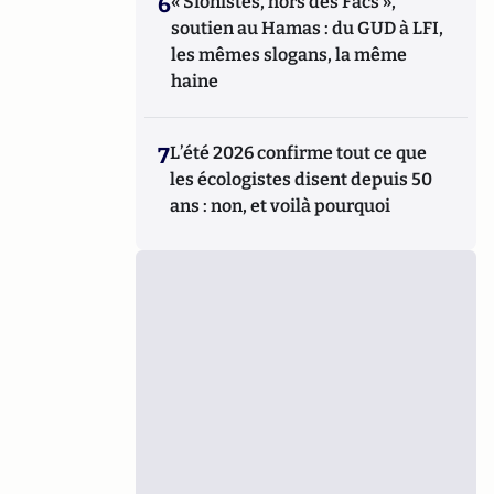
6
« Sionistes, hors des Facs »,
soutien au Hamas : du GUD à LFI,
les mêmes slogans, la même
haine
7
L’été 2026 confirme tout ce que
les écologistes disent depuis 50
ans : non, et voilà pourquoi