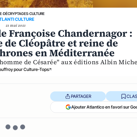
E
›
DÉCRYPTAGES
›
CULTURE
TLANTI CULTURE
21 mai 2021
e Françoise Chandernagor :
e de Cléopâtre et reine de
Thrones en Méditerranée
'homme de Césarée" aux éditions Albin Miche
uffroy pour Culture-Tops
PARTAGER
CLAS
Ajouter Atlantico en favori sur Go