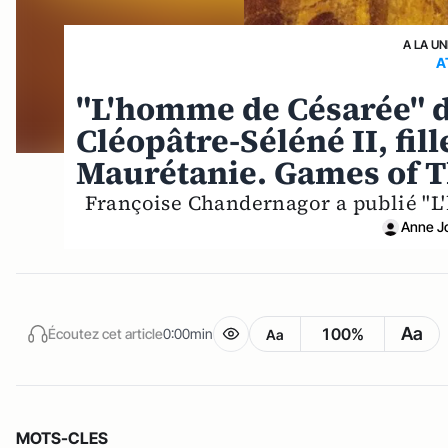
A LA UN
A
"L'homme de Césarée" d
Cléopâtre-Séléné II, fill
Maurétanie. Games of 
Françoise Chandernagor a publié "L
Anne Jo
Aa
100%
Écoutez cet article
0:00min
Aa
MOTS-CLES