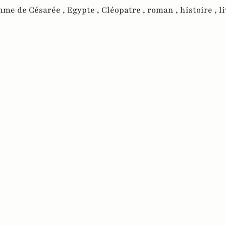
mme de Césarée ,
Egypte ,
Cléopatre ,
roman ,
histoire ,
li