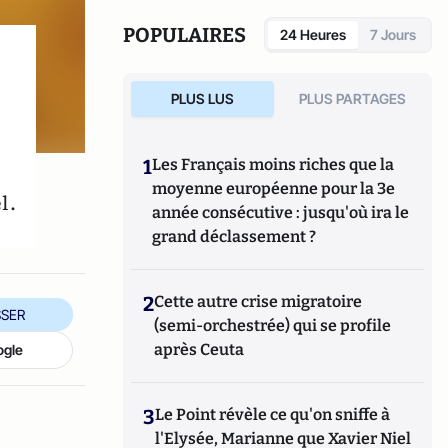
POPULAIRES
24 Heures
7 Jours
PLUS LUS
PLUS PARTAGES
1
Les Français moins riches que la
moyenne européenne pour la 3e
l.
année consécutive : jusqu'où ira le
grand déclassement ?
2
Cette autre crise migratoire
SER
(semi-orchestrée) qui se profile
après Ceuta
ogle
3
Le Point révèle ce qu'on sniffe à
l'Elysée, Marianne que Xavier Niel