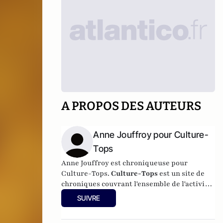
A PROPOS DES AUTEURS
Anne Jouffroy pour Culture-
Tops
Anne Jouffroy est chroniqueuse pour
Culture-Tops.
Culture-Tops
est un site de
chroniques couvrant l'ensemble de l'activité
culturelle (théâtre, One Man Shows, opéras,
SUIVRE
ballets, spectacles divers, cinéma, expos,
livres, etc.).