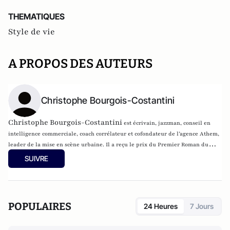
THEMATIQUES
Style de vie
A PROPOS DES AUTEURS
Christophe Bourgois-Costantini
Christophe Bourgois-Costantini
est écrivain, jazzman, conseil en
intelligence commerciale, coach corrélateur et cofondateur de l’agence Athem,
leader de la mise en scène urbaine. Il a reçu le prix du Premier Roman du
Festival international du film policier de Beaune pour La Note Noire aux
SUIVRE
Éditions du Masque, le prix du Centaure noir pour Lames de fond aux Éditions
Glyphe, deux places de finaliste au prix du Polar francophone pour La Note
Noire et Lames de fond et une place de finaliste au prix de la Plume de Cristal
pour À pas comptés aux Éditions Michel Lafon.
POPULAIRES
24 Heures
7 Jours