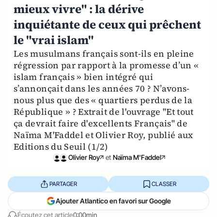
mieux vivre" : la dérive
inquiétante de ceux qui prêchent
le "vrai islam"
Les musulmans français sont-ils en pleine
régression par rapport à la promesse d’un «
islam français » bien intégré qui
s’annonçait dans les années 70 ? N’avons-
nous plus que des « quartiers perdus de la
République » ? Extrait de l'ouvrage "Et tout
ça devrait faire d'excellents Français" de
Naïma M'Faddel et Olivier Roy, publié aux
Editions du Seuil (1/2)
Olivier Roy
et
Naïma M'Faddel
PARTAGER
CLASSER
Ajouter Atlantico en favori sur Google
Écoutez cet article
0:00min