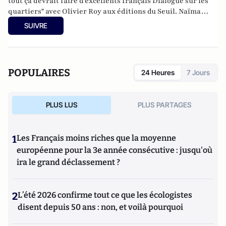
tout ça devrait faire d'excellents français Dialogue sur les
quartiers" avec Olivier Roy aux éditions du Seuil. Naïma
M’Faddel est chargée de mission équité urbaine auprès de
SUIVRE
la direction générale des services du département de
l’Eure-et-Loir. Elle a effectué, dans le cadre de la politique
de la ville, des missions d'animation socioculturelle et de
développement social dans des villes comme Dreux, Trappes
POPULAIRES
24 Heures
7 Jours
et Mantes-la-Jolie.
PLUS LUS
PLUS PARTAGES
1
Les Français moins riches que la moyenne
européenne pour la 3e année consécutive : jusqu'où
ira le grand déclassement ?
2
L’été 2026 confirme tout ce que les écologistes
disent depuis 50 ans : non, et voilà pourquoi