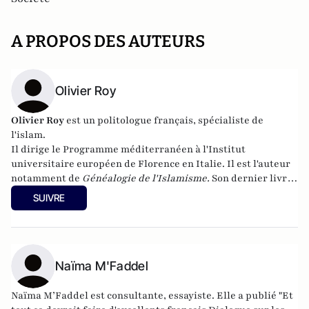
A PROPOS DES AUTEURS
Olivier Roy
Olivier Roy
est un politologue français, spécialiste de
l'islam.
Il dirige le Programme méditerranéen à l'Institut
universitaire européen de Florence en Italie. Il est l'auteur
notamment de
Généalogie de l'Islamisme
.
Son dernier livre,
Le djihad et la mort
,
est paru en octobre aux éditions du
SUIVRE
Seuil.
Naïma M'Faddel
Naïma M’Faddel est consultante, essayiste. Elle a publié "Et