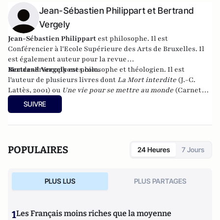
Jean-Sébastien Philippart et Bertrand
Vergely
Jean-Sébastien Philippart
est philosophe. Il est
Conférencier à l'Ecole Supérieure des Arts de Bruxelles
. Il
est également auteur pour la revue
MondesFrancophones.com
Bertrand Vergely
est philosophe et théologien. Il est
.
l'auteur de plusieurs livres dont
La Mort interdite
(J.-C.
Lattès, 2001) ou
Une vie pour se mettre au monde
(Carnet
Nord, 2010).
SUIVRE
POPULAIRES
24 Heures
7 Jours
PLUS LUS
PLUS PARTAGES
1
Les Français moins riches que la moyenne