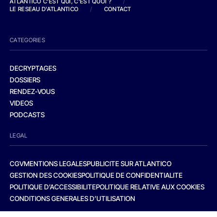
ATLANTICO C'EST QUI, C'EST QUOI ?
/
LE RESEAU D'ATLANTICO
/
CONTACT
CATEGORIES
DECRYPTAGES
DOSSIERS
RENDEZ-VOUS
VIDEOS
PODCASTS
LEGAL
CGV
MENTIONS LEGALES
PUBLICITE SUR ATLANTICO
GESTION DES COOKIES
POLITIQUE DE CONFIDENTIALITE
POLITIQUE D’ACCESSIBILITE
POLITIQUE RELATIVE AUX COOKIES
CONDITIONS GENERALES D’UTILISATION