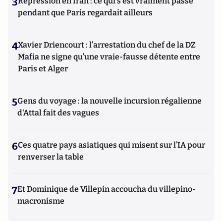
3
Répression en Iran : ce qui s'est vraiment passé
pendant que Paris regardait ailleurs
4
Xavier Driencourt : l’arrestation du chef de la DZ
Mafia ne signe qu’une vraie-fausse détente entre
Paris et Alger
5
Gens du voyage : la nouvelle incursion régalienne
d'Attal fait des vagues
6
Ces quatre pays asiatiques qui misent sur l’IA pour
renverser la table
7
Et Dominique de Villepin accoucha du villepino-
macronisme