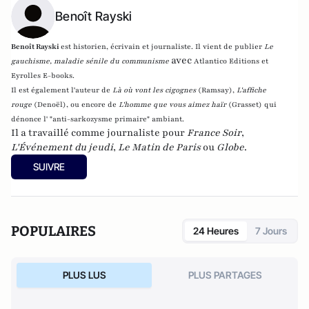
Benoît Rayski
Benoît Rayski
est historien, écrivain et journaliste. Il vient de publier
Le
avec
gauchisme, maladie sénile du communisme
Atlantico Editions et
Eyrolles E-books.
Il est également l'auteur de
Là où vont les cigognes
(Ramsay),
L'affiche
rouge
(Denoël), ou encore de
L'homme que vous aimez haïr
(Grasset)
qui
dénonce l' "anti-sarkozysme primaire" ambiant.
Il a travaillé comme journaliste pour
France Soir
,
L'Événement du jeudi
,
Le Matin de Paris
ou
Globe
.
SUIVRE
POPULAIRES
24 Heures
7 Jours
PLUS LUS
PLUS PARTAGES