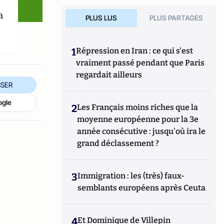
a
PLUS LUS
PLUS PARTAGES
1
Répression en Iran : ce qui s'est
vraiment passé pendant que Paris
regardait ailleurs
SER
ogle
2
Les Français moins riches que la
moyenne européenne pour la 3e
année consécutive : jusqu'où ira le
grand déclassement ?
3
Immigration : les (très) faux-
semblants européens après Ceuta
4
Et Dominique de Villepin