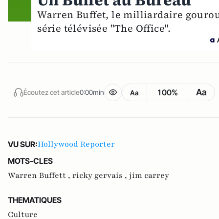
Un Buffet au Bureau
Warren Buffet, le milliardaire gourou
série télévisée "The Office".
Aa
100%
Écoutez cet article
0:00min
Aa
Hollywood Reporter
VU SUR:
MOTS-CLES
Warren Buffett ,
ricky gervais ,
jim carrey
THEMATIQUES
Culture