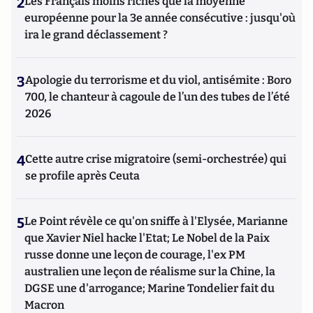
2
Les Français moins riches que la moyenne
européenne pour la 3e année consécutive : jusqu'où
ira le grand déclassement ?
3
Apologie du terrorisme et du viol, antisémite : Boro
700, le chanteur à cagoule de l’un des tubes de l’été
2026
4
Cette autre crise migratoire (semi-orchestrée) qui
se profile après Ceuta
5
Le Point révèle ce qu'on sniffe à l'Elysée, Marianne
que Xavier Niel hacke l'Etat; Le Nobel de la Paix
russe donne une leçon de courage, l'ex PM
australien une leçon de réalisme sur la Chine, la
DGSE une d'arrogance; Marine Tondelier fait du
Macron