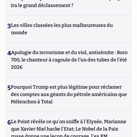
ira le grand déclassement ?
3
Les villes classées les plus malheureuses du
monde
4
Apologie du terrorisme et du viol, antisémite : Boro
700, le chanteur à cagoule de l’un des tubes de l’été
2026
5
Pourquoi Trump est plus légitime pour réclamer
des comptes aux géants du pétrole américains que
Mélenchon à Total
6
Le Point révèle ce qu'on sniffe à l'Elysée, Marianne
que Xavier Niel hacke l'Etat; Le Nobel de la Paix
russe donne une leçon de courage, l'ex PM