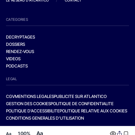
LE RESEAU D'ATLANTICO
/
CONTACT
CATEGORIES
DECRYPTAGES
DOSSIERS
RENDEZ-VOUS
VIDEOS
PODCASTS
LEGAL
CGV
MENTIONS LEGALES
PUBLICITE SUR ATLANTICO
GESTION DES COOKIES
POLITIQUE DE CONFIDENTIALITE
POLITIQUE D’ACCESSIBILITE
POLITIQUE RELATIVE AUX COOKIES
CONDITIONS GENERALES D’UTILISATION
Aa
100%
Aa