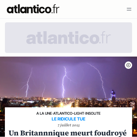
A LA UNE
›
ATLANTICO-LIGHT
›
INSOLITE
LE RIDICULE TUE
7 juillet 2015
Un Britannnique meurt foudroyé