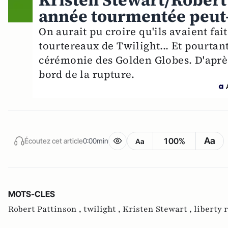
Kristen Stewart/Robert 
année tourmentée peut-
On aurait pu croire qu'ils avaient fait
tourtereaux de Twilight... Et pourtant,
cérémonie des Golden Globes. D'après
bord de la rupture.
Aa
100%
Écoutez cet article
0:00min
Aa
MOTS-CLES
Robert Pattinson ,
twilight ,
Kristen Stewart ,
liberty 