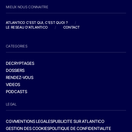
MIEUX NOUS CONNAITRE
ATLANTICO C'EST QUI, C'EST QUOI ?
/
LE RESEAU D'ATLANTICO
/
CONTACT
CATEGORIES
DECRYPTAGES
DOSSIERS
RENDEZ-VOUS
VIDEOS
PODCASTS
LEGAL
CGV
MENTIONS LEGALES
PUBLICITE SUR ATLANTICO
GESTION DES COOKIES
POLITIQUE DE CONFIDENTIALITE