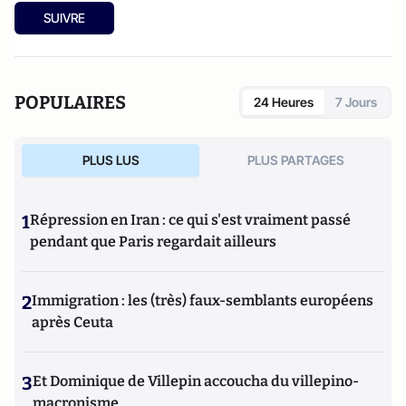
masculins dans les iconographies médiatiques
” (2011).
SUIVRE
Fondatrice et dirigeante de la société d’études qualitatives
et prospectives
Tendance Sociale
, elle réalise études et
enquêtes sociologiques pour le compte d’entreprises ou
d’institutions. Enseignante dans diverses universités et
POPULAIRES
24 Heures
7 Jours
écoles de mode, elle est également Présidente du Groupe
d’Etude sur la Mode (
GEMode
), rédactrice éditoriale des
Cahiers Européens de l’Imaginaire
et secrétaire du
PLUS LUS
PLUS PARTAGES
Longeville Surf Club.
1
Répression en Iran : ce qui s'est vraiment passé
pendant que Paris regardait ailleurs
2
Immigration : les (très) faux-semblants européens
après Ceuta
3
Et Dominique de Villepin accoucha du villepino-
macronisme