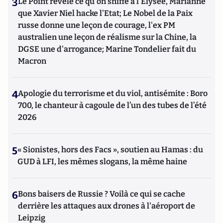
3
Le Point révèle ce qu'on sniffe à l'Elysée, Marianne
que Xavier Niel hacke l'Etat; Le Nobel de la Paix
russe donne une leçon de courage, l'ex PM
australien une leçon de réalisme sur la Chine, la
DGSE une d'arrogance; Marine Tondelier fait du
Macron
4
Apologie du terrorisme et du viol, antisémite : Boro
700, le chanteur à cagoule de l’un des tubes de l’été
2026
5
« Sionistes, hors des Facs », soutien au Hamas : du
GUD à LFI, les mêmes slogans, la même haine
6
Bons baisers de Russie ? Voilà ce qui se cache
derrière les attaques aux drones à l'aéroport de
Leipzig