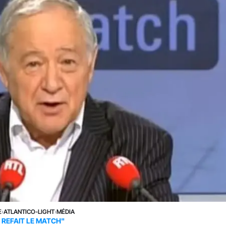
E
›
ATLANTICO-LIGHT
›
MÉDIA
 REFAIT LE MATCH"