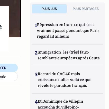
PLUS LUS
PLUS PARTAGES
e
1
Répression en Iran : ce qui s'est
vraiment passé pendant que Paris
regardait ailleurs
2
Immigration : les (très) faux-
semblants européens après Ceuta
SER
3
Record du CAC 40 mais
ogle
croissance nulle : voilà ce que
révèle le paradoxe français
4
Et Dominique de Villepin
accoucha du villepino-