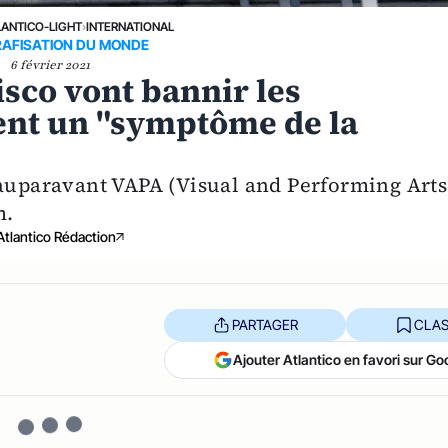
LANTICO-LIGHT
›
INTERNATIONAL
RAFISATION DU MONDE
6 février 2021
isco vont bannir les
ient un "symptôme de la
 auparavant VAPA (Visual and Performing Arts
m.
Atlantico Rédaction
PARTAGER
CLAS
Ajouter Atlantico en favori sur Go