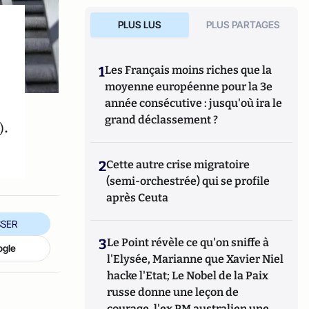
PLUS LUS
PLUS PARTAGES
1
Les Français moins riches que la
moyenne européenne pour la 3e
année consécutive : jusqu'où ira le
grand déclassement ?
).
2
Cette autre crise migratoire
(semi-orchestrée) qui se profile
après Ceuta
SER
3
Le Point révèle ce qu'on sniffe à
ogle
l'Elysée, Marianne que Xavier Niel
hacke l'Etat; Le Nobel de la Paix
russe donne une leçon de
courage, l'ex PM australien une