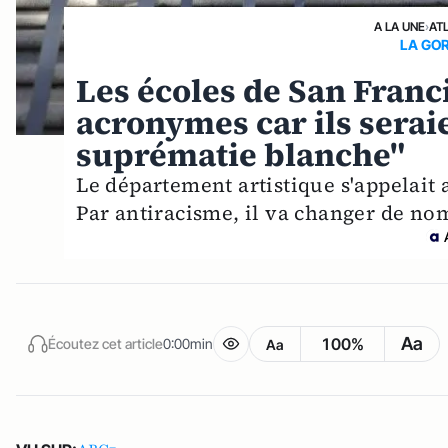
A LA UNE
›
AT
LA GO
Les écoles de San Franc
acronymes car ils sera
suprématie blanche"
Le département artistique s'appelait
Par antiracisme, il va changer de no
Aa
100%
Écoutez cet article
0:00min
Aa