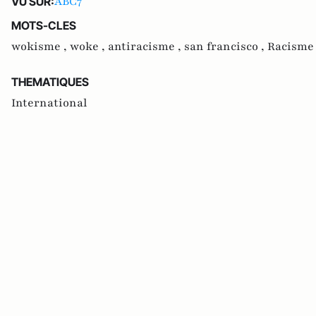
ABC7
VU SUR:
MOTS-CLES
wokisme ,
woke ,
antiracisme ,
san francisco ,
Racisme
THEMATIQUES
International