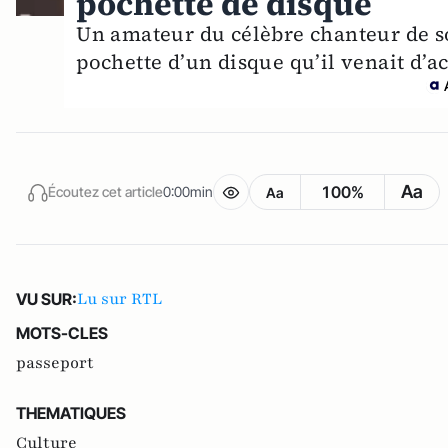
pochette de disque
Un amateur du célèbre chanteur de soul
pochette d’un disque qu’il venait d’ac
Aa
100%
Écoutez cet article
0:00min
Aa
Lu sur RTL
VU SUR:
MOTS-CLES
passeport
THEMATIQUES
Culture