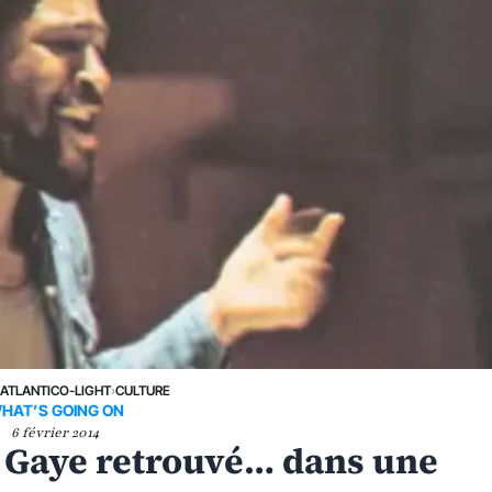
›
ATLANTICO-LIGHT
›
CULTURE
HAT’S GOING ON
6 février 2014
 Gaye retrouvé… dans une