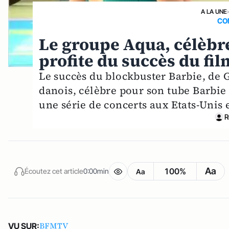
A LA UNE
CO
Le groupe Aqua, célèbre
profite du succès du f
Le succès du blockbuster Barbie, de
danois, célèbre pour son tube Barbie 
une série de concerts aux Etats-Uni
R
Aa
100%
Écoutez cet article
0:00min
Aa
BFMTV
VU SUR: