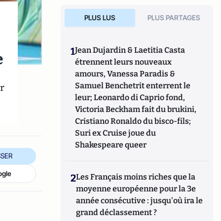
PLUS LUS
PLUS PARTAGES
,
1
Jean Dujardin & Laetitia Casta
e
étrennent leurs nouveaux
amours, Vanessa Paradis &
r
Samuel Benchetrit enterrent le
leur; Leonardo di Caprio fond,
Victoria Beckham fait du brukini,
Cristiano Ronaldo du bisco-fils;
Suri ex Cruise joue du
Shakespeare queer
SER
ogle
2
Les Français moins riches que la
moyenne européenne pour la 3e
année consécutive : jusqu'où ira le
grand déclassement ?