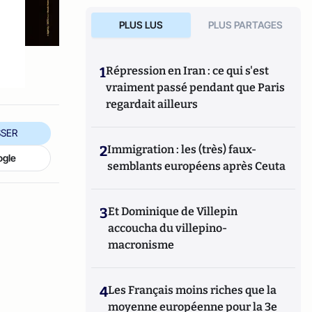
PLUS LUS
PLUS PARTAGES
1
Répression en Iran : ce qui s'est
vraiment passé pendant que Paris
regardait ailleurs
SER
2
Immigration : les (très) faux-
ogle
semblants européens après Ceuta
3
Et Dominique de Villepin
accoucha du villepino-
macronisme
4
Les Français moins riches que la
moyenne européenne pour la 3e