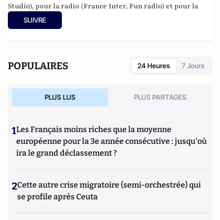
Studio), pour la radio (France Inter, Fun radio) et pour la
télévision (CinéClassics). Auteur à ses heures perdues de
SUIVRE
bandes dessinées, il a réalisé plusieurs courts métrage de
cinéma et un long intitulé "
Rien que du bonheur"
.
POPULAIRES
24 Heures
7 Jours
PLUS LUS
PLUS PARTAGES
1
Les Français moins riches que la moyenne
européenne pour la 3e année consécutive : jusqu'où
ira le grand déclassement ?
2
Cette autre crise migratoire (semi-orchestrée) qui
se profile après Ceuta