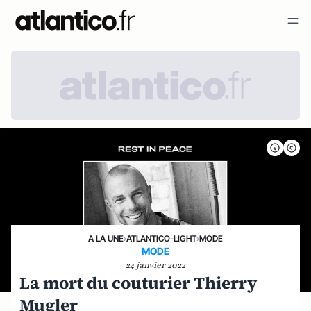
A LA UNE
›
ATLANTICO-LIGHT
›
MODE
MODE
24 janvier 2022
La mort du couturier Thierry
Mugler