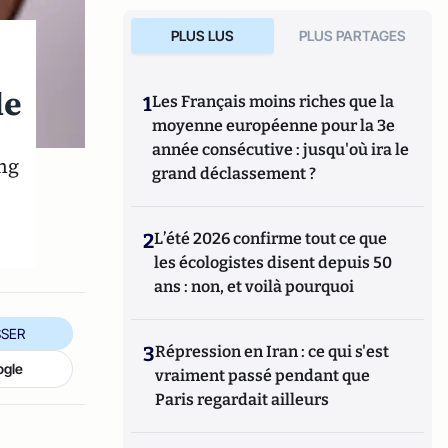
PLUS LUS
PLUS PARTAGES
le
1
Les Français moins riches que la
moyenne européenne pour la 3e
année consécutive : jusqu'où ira le
ng
grand déclassement ?
2
L’été 2026 confirme tout ce que
les écologistes disent depuis 50
ans : non, et voilà pourquoi
SER
3
Répression en Iran : ce qui s'est
ogle
vraiment passé pendant que
Paris regardait ailleurs