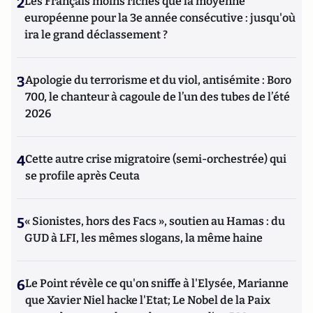
2
Les Français moins riches que la moyenne
européenne pour la 3e année consécutive : jusqu'où
ira le grand déclassement ?
3
Apologie du terrorisme et du viol, antisémite : Boro
700, le chanteur à cagoule de l’un des tubes de l’été
2026
4
Cette autre crise migratoire (semi-orchestrée) qui
se profile après Ceuta
5
« Sionistes, hors des Facs », soutien au Hamas : du
GUD à LFI, les mêmes slogans, la même haine
6
Le Point révèle ce qu'on sniffe à l'Elysée, Marianne
que Xavier Niel hacke l'Etat; Le Nobel de la Paix