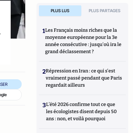
PLUS LUS
PLUS PARTAGES
1
Les Français moins riches que la
r
moyenne européenne pour la 3e
année consécutive : jusqu'où ira le
grand déclassement ?
2
Répression en Iran : ce qui s'est
vraiment passé pendant que Paris
SER
regardait ailleurs
ogle
3
L’été 2026 confirme tout ce que
les écologistes disent depuis 50
ans : non, et voilà pourquoi