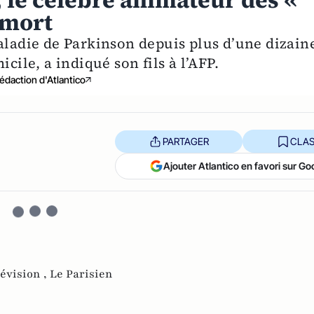
 le célèbre animateur des «
 mort
maladie de Parkinson depuis plus d’une dizain
cile, a indiqué son fils à l’AFP.
édaction d'Atlantico
PARTAGER
CLAS
Ajouter Atlantico en favori sur Go
lévision ,
Le Parisien