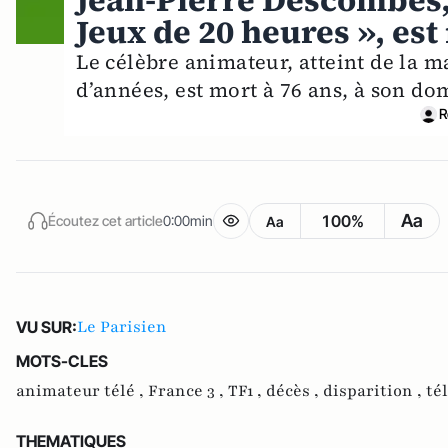
Jean-Pierre Descombes,
Jeux de 20 heures », est
Le célèbre animateur, atteint de la 
d’années, est mort à 76 ans, à son domi
R
Aa
100%
Écoutez cet article
0:00min
Aa
Le Parisien
VU SUR:
MOTS-CLES
animateur télé ,
France 3 ,
TF1 ,
décès ,
disparition ,
té
THEMATIQUES