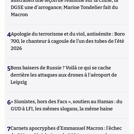
australien une leçon de réalisme sur la Chine, la
DGSE une d'arrogance; Marine Tondelier fait du
Macron
4
Apologie du terrorisme et du viol, antisémite : Boro
700, le chanteur à cagoule de l’un des tubes de l’été
2026
5
Bons baisers de Russie ? Voilà ce qui se cache
derrière les attaques aux drones à l'aéroport de
Leipzig
6
« Sionistes, hors des Facs », soutien au Hamas : du
GUD à LFI, les mêmes slogans, la même haine
7
Carnets apocryphes d’Emmanuel Macron : l’échec