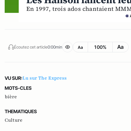
Les Hanson lancent leu
En 1997, trois ados chantaient MMMb
Aa
100%
Écoutez cet article
0:00min
Aa
Lu sur The Express
VU SUR:
MOTS-CLES
bière
THEMATIQUES
Culture