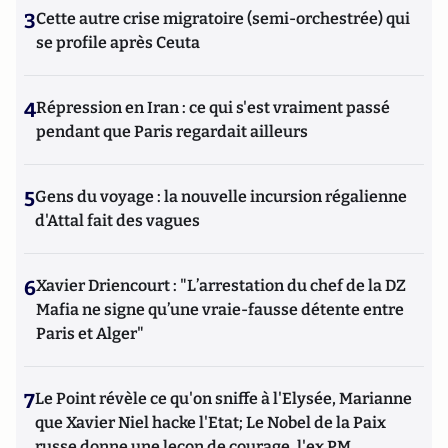
3
Cette autre crise migratoire (semi-orchestrée) qui
se profile après Ceuta
4
Répression en Iran : ce qui s'est vraiment passé
pendant que Paris regardait ailleurs
5
Gens du voyage : la nouvelle incursion régalienne
d'Attal fait des vagues
6
Xavier Driencourt : "L’arrestation du chef de la DZ
Mafia ne signe qu’une vraie-fausse détente entre
Paris et Alger"
7
Le Point révèle ce qu'on sniffe à l'Elysée, Marianne
que Xavier Niel hacke l'Etat; Le Nobel de la Paix
russe donne une leçon de courage, l'ex PM