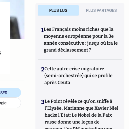
PLUS LUS
PLUS PARTAGES
1
Les Français moins riches que la
moyenne européenne pour la 3e
année consécutive : jusqu'où ira le
grand déclassement ?
s
2
Cette autre crise migratoire
(semi-orchestrée) qui se profile
après Ceuta
SER
3
Le Point révèle ce qu'on sniffe à
ogle
l'Elysée, Marianne que Xavier Niel
hacke l'Etat; Le Nobel de la Paix
russe donne une leçon de
courage, l'ex PM australien une