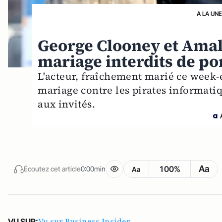
A LA UNE
George Clooney et Amal 
mariage interdits de po
L'acteur, fraîchement marié ce week
mariage contre les pirates informati
aux invités.
Aa
100%
Écoutez cet article
0:00min
Aa
Vu sur Business Insider
VU SUR: