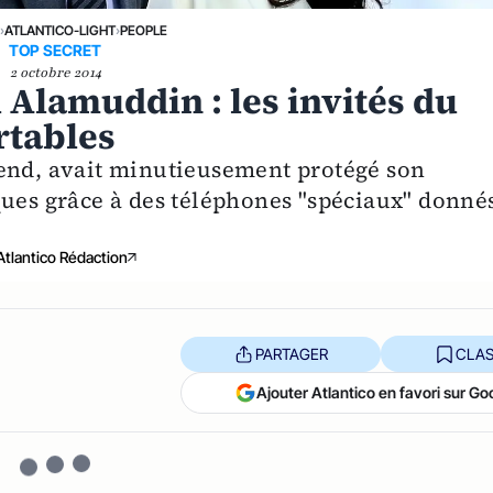
›
ATLANTICO-LIGHT
›
PEOPLE
TOP SECRET
2 octobre 2014
Alamuddin : les invités du
rtables
-end, avait minutieusement protégé son
ques grâce à des téléphones "spéciaux" donné
Atlantico Rédaction
PARTAGER
CLAS
Ajouter Atlantico en favori sur Go