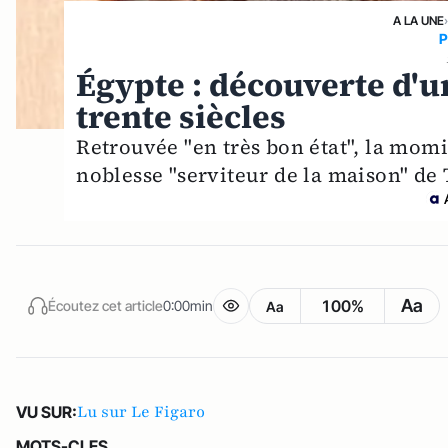
A LA UNE
›
P
Égypte : découverte d'u
trente siècles
Retrouvée "en très bon état", la mom
noblesse "serviteur de la maison" de 
Aa
100%
Écoutez cet article
0:00min
Aa
Lu sur Le Figaro
VU SUR:
MOTS-CLES