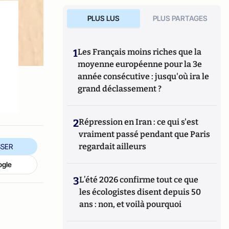
PLUS LUS
PLUS PARTAGES
1
Les Français moins riches que la
moyenne européenne pour la 3e
année consécutive : jusqu'où ira le
grand déclassement ?
2
Répression en Iran : ce qui s'est
vraiment passé pendant que Paris
regardait ailleurs
SER
ogle
3
L’été 2026 confirme tout ce que
les écologistes disent depuis 50
ans : non, et voilà pourquoi