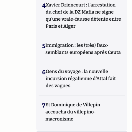
4
Xavier Driencourt : l’arrestation
du chef de la DZ Mafia ne signe
qu’une vraie-fausse détente entre
Paris et Alger
5
Immigration : les (très) faux-
semblants européens après Ceuta
6
Gens du voyage : la nouvelle
incursion régalienne d'Attal fait
des vagues
7
Et Dominique de Villepin
accoucha du villepino-
macronisme