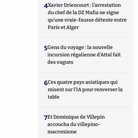
4
Xavier Driencourt : l’arrestation
du chef de la DZ Mafia ne signe
qu’une vraie-fausse détente entre
Paris et Alger
5
Gens du voyage : la nouvelle
incursion régalienne d'Attal fait
des vagues
6
Ces quatre pays asiatiques qui
misent sur l’IA pour renverser la
table
7
Et Dominique de Villepin
accoucha du villepino-
macronisme