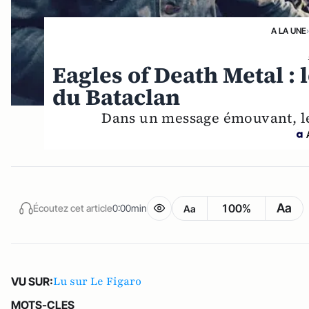
A LA UNE
Eagles of Death Metal : l
du Bataclan
Dans un message émouvant, le 
Aa
100%
Écoutez cet article
0:00min
Aa
Lu sur Le Figaro
VU SUR:
MOTS-CLES