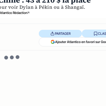
hine : 43 à 210 $ la place
pour voir Dylan à Pékin ou à Shangaï.
Atlantico Rédaction
PARTAGER
CLAS
Ajouter Atlantico en favori sur Go