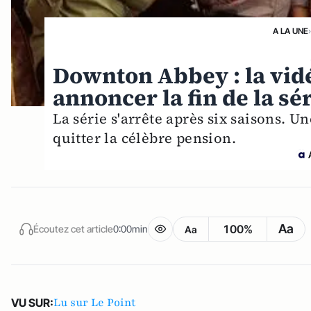
A LA UNE
Downton Abbey : la vid
annoncer la fin de la sé
La série s'arrête après six saisons.
quitter la célèbre pension.
Aa
100%
Écoutez cet article
0:00min
Aa
Lu sur Le Point
VU SUR: