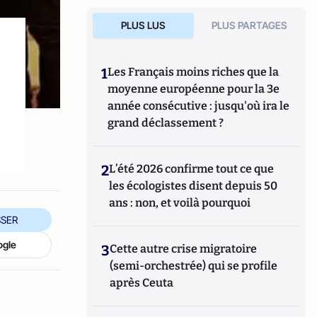
PLUS LUS
PLUS PARTAGES
1
Les Français moins riches que la
moyenne européenne pour la 3e
année consécutive : jusqu'où ira le
grand déclassement ?
2
L’été 2026 confirme tout ce que
les écologistes disent depuis 50
ans : non, et voilà pourquoi
SER
ogle
3
Cette autre crise migratoire
(semi-orchestrée) qui se profile
après Ceuta