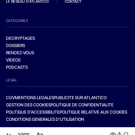
LE RESEAU D'ATLANTICO
/
CONTACT
CATEGORIES
DECRYPTAGES
DOSSIERS
RENDEZ-VOUS
VIDEOS
PODCASTS
LEGAL
CGV
MENTIONS LEGALES
PUBLICITE SUR ATLANTICO
GESTION DES COOKIES
POLITIQUE DE CONFIDENTIALITE
POLITIQUE D’ACCESSIBILITE
POLITIQUE RELATIVE AUX COOKIES
CONDITIONS GENERALES D’UTILISATION
Aa
100%
Aa