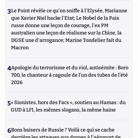
3
Le Point révèle ce qu'on sniffe à l'Elysée, Marianne
que Xavier Niel hacke l'Etat; Le Nobel de la Paix
russe donne une leçon de courage, l'ex PM
australien une leçon de réalisme sur la Chine, la
DGSE une d'arrogance; Marine Tondelier fait du
Macron
4
Apologie du terrorisme et du viol, antisémite : Boro
700, le chanteur à cagoule de l’un des tubes de l’été
2026
5
« Sionistes, hors des Facs », soutien au Hamas : du
GUD à LFI, les mêmes slogans, la même haine
6
Bons baisers de Russie ? Voilà ce qui se cache
derrière les attaques aux drones à l'aéroport de