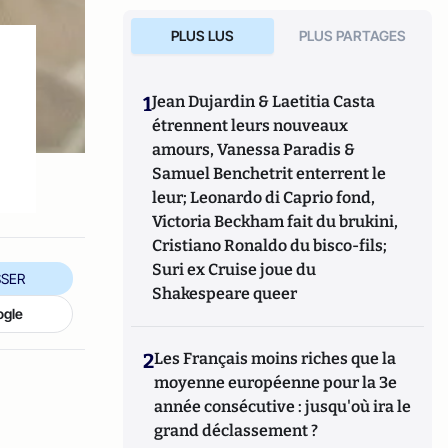
PLUS LUS
PLUS PARTAGES
1
Jean Dujardin & Laetitia Casta
étrennent leurs nouveaux
amours, Vanessa Paradis &
Samuel Benchetrit enterrent le
leur; Leonardo di Caprio fond,
Victoria Beckham fait du brukini,
Cristiano Ronaldo du bisco-fils;
Suri ex Cruise joue du
SER
Shakespeare queer
ogle
2
Les Français moins riches que la
moyenne européenne pour la 3e
année consécutive : jusqu'où ira le
grand déclassement ?