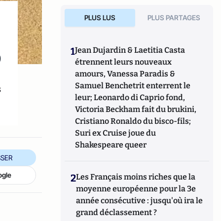
PLUS LUS
PLUS PARTAGES
1
Jean Dujardin & Laetitia Casta
0
étrennent leurs nouveaux
amours, Vanessa Paradis &
Samuel Benchetrit enterrent le
s
leur; Leonardo di Caprio fond,
Victoria Beckham fait du brukini,
Cristiano Ronaldo du bisco-fils;
Suri ex Cruise joue du
Shakespeare queer
SER
ogle
2
Les Français moins riches que la
moyenne européenne pour la 3e
année consécutive : jusqu'où ira le
grand déclassement ?