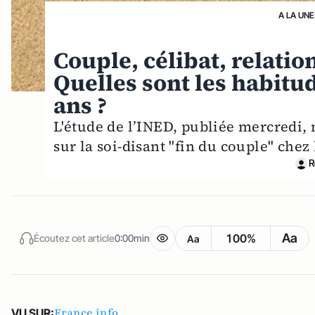
A LA UNE
Couple, célibat, relation
Quelles sont les habitu
ans ?
L'étude de l’INED, publiée mercredi, 
sur la soi-disant "fin du couple" chez
R
Aa
100%
Écoutez cet article
0:00min
Aa
France info
VU SUR: