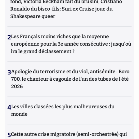
fond, Victoria Beckham fait du brukini, Cristiano
Ronaldo du bisco-fils; Suri ex Cruise joue du
Shakespeare queer
2
Les Français moins riches que la moyenne
européenne pour la 3e année consécutive : jusqu'où
ira le grand déclassement ?
3
Apologie du terrorisme et du viol, antisémite : Boro
700, le chanteur à cagoule de l’un des tubes de l’été
2026
4
Les villes classées les plus malheureuses du
monde
5
Cette autre crise migratoire (semi-orchestrée) qui