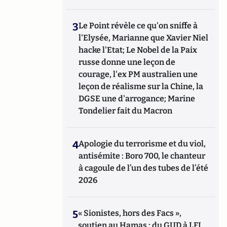
3
Le Point révèle ce qu'on sniffe à
l'Elysée, Marianne que Xavier Niel
hacke l'Etat; Le Nobel de la Paix
russe donne une leçon de
courage, l'ex PM australien une
leçon de réalisme sur la Chine, la
DGSE une d'arrogance; Marine
Tondelier fait du Macron
4
Apologie du terrorisme et du viol,
antisémite : Boro 700, le chanteur
à cagoule de l’un des tubes de l’été
2026
5
« Sionistes, hors des Facs »,
soutien au Hamas : du GUD à LFI,