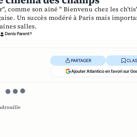
re cinéma des champs
", comme son ainé " Bienvenu chez les ch’tis"
ançaise. Un succès modéré à Paris mais importa
aines salles.
Denis Parent
PARTAGER
CLAS
Ajouter Atlantico en favori sur Go
adrouille