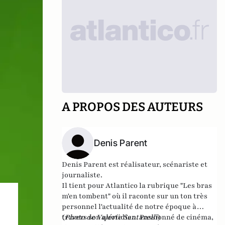
A PROPOS DES AUTEURS
Denis Parent
Denis Parent est réalisateur, scénariste et
journaliste.
Il tient pour Atlantico la rubrique "Les bras
m'en tombent" où il raconte sur un ton très
personnel l'actualité de notre époque à
travers son quotidien. Passionné de cinéma,
(
Photo de Valérie Santarelli
)