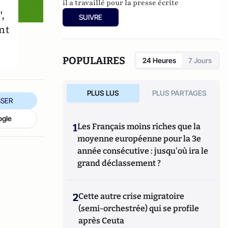
il a travaillé pour la presse écrite
,
(magazines Première et Studio), pour la
SUIVRE
radio (France Inter, Fun radio) et pour la
nt
télévision (CinéClassics). Auteur à ses
heures perdues de bandes dessinées, il a
réalisé plusieurs courts métrage de cinéma
POPULAIRES
24 Heures
7 Jours
et un long intitulé "
Rien que du bonheur"
.
PLUS LUS
PLUS PARTAGES
SER
ogle
1
Les Français moins riches que la
moyenne européenne pour la 3e
année consécutive : jusqu'où ira le
grand déclassement ?
2
Cette autre crise migratoire
(semi-orchestrée) qui se profile
après Ceuta