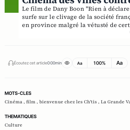
Cinéma des villes cont
Le film de Dany Boon "Rien à déclarer
surfe sur le clivage de la société fr
en province malgré la vétusté de cert
Aa
100%
Écoutez cet article
0:00min
Aa
MOTS-CLES
Cinéma ,
film ,
bienvenue chez les Ch'tis ,
La Grande V
THEMATIQUES
Culture