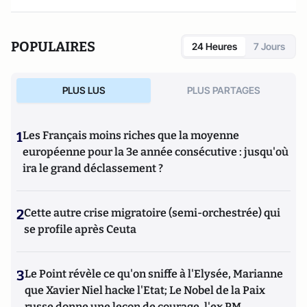
POPULAIRES
24 Heures
7 Jours
PLUS LUS
PLUS PARTAGES
1
Les Français moins riches que la moyenne
européenne pour la 3e année consécutive : jusqu'où
ira le grand déclassement ?
2
Cette autre crise migratoire (semi-orchestrée) qui
se profile après Ceuta
3
Le Point révèle ce qu'on sniffe à l'Elysée, Marianne
que Xavier Niel hacke l'Etat; Le Nobel de la Paix
russe donne une leçon de courage, l'ex PM