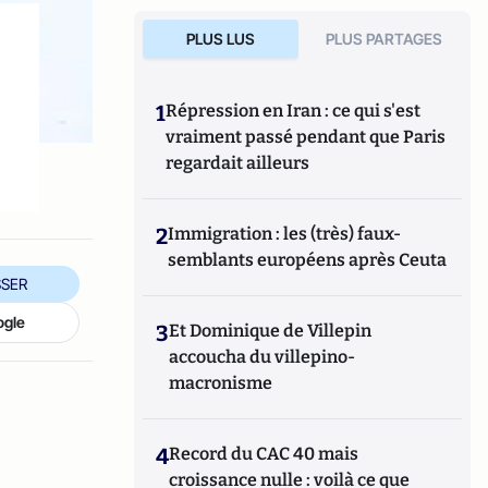
PLUS LUS
PLUS PARTAGES
1
Répression en Iran : ce qui s'est
vraiment passé pendant que Paris
regardait ailleurs
2
Immigration : les (très) faux-
semblants européens après Ceuta
SER
ogle
3
Et Dominique de Villepin
accoucha du villepino-
macronisme
4
Record du CAC 40 mais
croissance nulle : voilà ce que