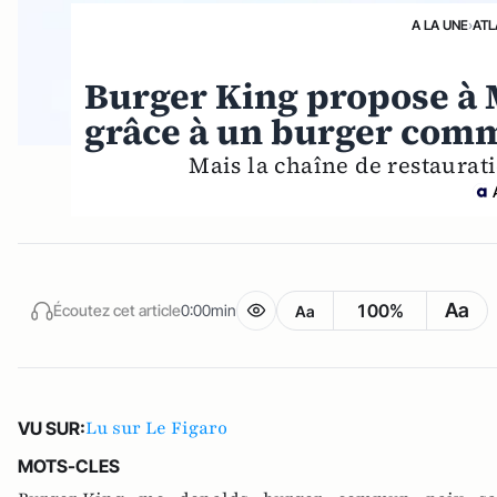
A LA UNE
›
ATL
Burger King propose à M
grâce à un burger co
Mais la chaîne de restaurati
Aa
100%
Écoutez cet article
0:00min
Aa
Lu sur Le Figaro
VU SUR:
MOTS-CLES