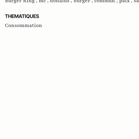
Burger King ,
mc ,
donalds ,
burger ,
commun ,
paix ,
s
THEMATIQUES
Consommation