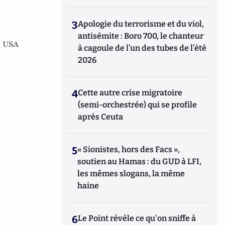
3
Apologie du terrorisme et du viol,
antisémite : Boro 700, le chanteur
e USA
à cagoule de l’un des tubes de l’été
2026
4
Cette autre crise migratoire
(semi-orchestrée) qui se profile
après Ceuta
5
« Sionistes, hors des Facs »,
soutien au Hamas : du GUD à LFI,
les mêmes slogans, la même
haine
6
Le Point révèle ce qu'on sniffe à