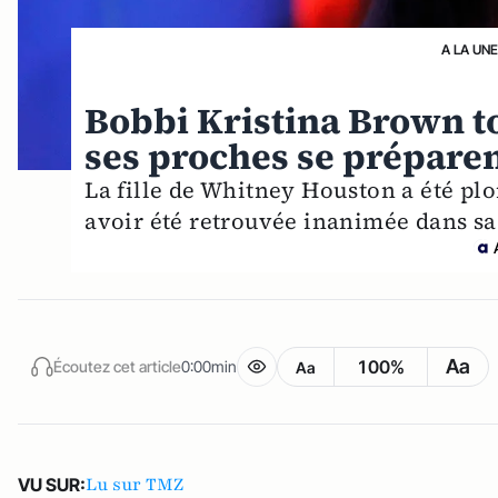
A LA UNE
Bobbi Kristina Brown tou
ses proches se préparen
La fille de Whitney Houston a été plo
avoir été retrouvée inanimée dans sa
Aa
100%
Écoutez cet article
0:00min
Aa
Lu sur TMZ
VU SUR: