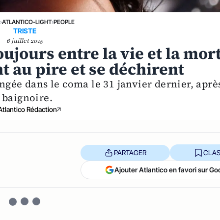
›
ATLANTICO-LIGHT
›
PEOPLE
TRISTE
6 juillet 2015
jours entre la vie et la mort
t au pire et se déchirent
ngée dans le coma le 31 janvier dernier, aprè
 baignoire.
Atlantico Rédaction
PARTAGER
CLAS
Ajouter Atlantico en favori sur Go