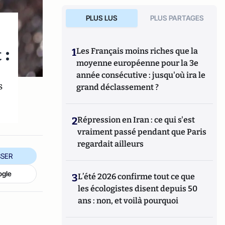
PLUS LUS
PLUS PARTAGES
 :
1
Les Français moins riches que la
moyenne européenne pour la 3e
année consécutive : jusqu'où ira le
s
grand déclassement ?
2
Répression en Iran : ce qui s'est
vraiment passé pendant que Paris
regardait ailleurs
SER
ogle
3
L’été 2026 confirme tout ce que
les écologistes disent depuis 50
ans : non, et voilà pourquoi