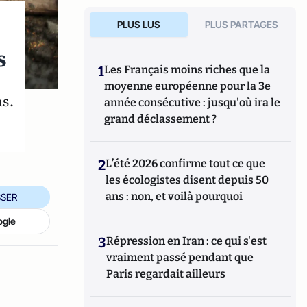
PLUS LUS
PLUS PARTAGES
s
1
Les Français moins riches que la
moyenne européenne pour la 3e
as.
année consécutive : jusqu'où ira le
grand déclassement ?
2
L’été 2026 confirme tout ce que
les écologistes disent depuis 50
ans : non, et voilà pourquoi
SER
ogle
3
Répression en Iran : ce qui s'est
vraiment passé pendant que
Paris regardait ailleurs