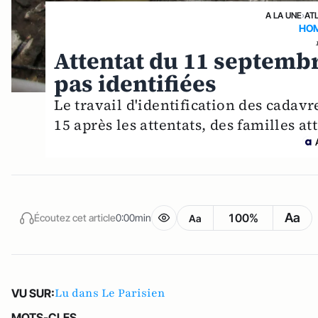
A LA UNE
›
AT
HOM
Attentat du 11 septembr
pas identifiées
Le travail d'identification des cadavr
15 après les attentats, des familles a
Aa
100%
Écoutez cet article
0:00min
Aa
Lu dans Le Parisien
VU SUR:
MOTS-CLES