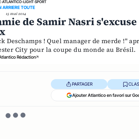
E
›
ATLANTICO-LIGHT
›
SPORT
N ARRIERE TOUTE
15 mai 2014
 amie de Samir Nasri s'excuse
ux
fuck Deschamps ! Quel manager de merde !" ap
ster City pour la coupe du monde au Brésil.
Atlantico Rédaction
PARTAGER
CLAS
Ajouter Atlantico en favori sur Go