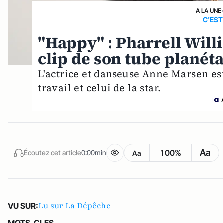
A LA UNE
C'EST
"Happy" : Pharrell Will
clip de son tube planéta
L'actrice et danseuse Anne Marsen es
travail et celui de la star.
Aa
100%
Écoutez cet article
0:00min
Aa
Lu sur La Dépêche
VU SUR:
MOTS-CLES