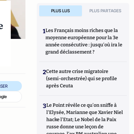
PLUS LUS
PLUS PARTAGES
e
1
Les Français moins riches que la
moyenne européenne pour la 3e
année consécutive : jusqu'où ira le
grand déclassement ?
2
Cette autre crise migratoire
(semi-orchestrée) qui se profile
après Ceuta
SER
ogle
3
Le Point révèle ce qu'on sniffe à
l'Elysée, Marianne que Xavier Niel
hacke l'Etat; Le Nobel de la Paix
russe donne une leçon de
courage, l'ex PM australien une