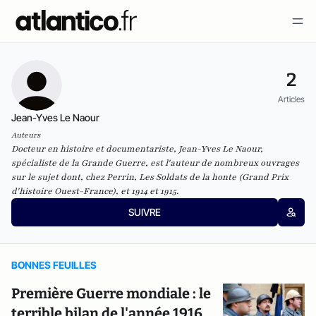
2
Articles
Jean-Yves Le Naour
Auteurs
Docteur en histoire et documentariste, Jean-Yves Le Naour,
spécialiste de la Grande Guerre, est l'auteur de nombreux ouvrages
sur le sujet dont, chez Perrin,
Les Soldats de la honte
(Grand Prix
d'histoire Ouest-France), et
1914
et
1915
.
SUIVRE
BONNES FEUILLES
Première Guerre mondiale : le
terrible bilan de l'année 1916