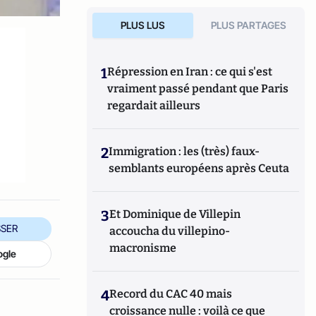
PLUS LUS
PLUS PARTAGES
1
Répression en Iran : ce qui s'est
vraiment passé pendant que Paris
regardait ailleurs
2
Immigration : les (très) faux-
semblants européens après Ceuta
3
Et Dominique de Villepin
SER
accoucha du villepino-
macronisme
ogle
4
Record du CAC 40 mais
croissance nulle : voilà ce que