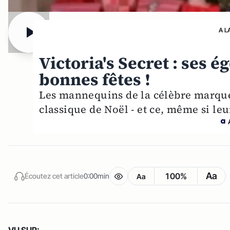
A L
Victoria's Secret : ses 
bonnes fêtes !
Les mannequins de la célèbre marque
classique de Noël - et ce, même si leu
Aa
100%
Écoutez cet article
0:00min
Aa
VU SUR: